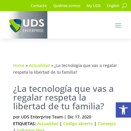
Contacto
Quiénes somos
My UDS
English
Home
»
Actualidad
»
¿La tecnología que vas a regalar
respeta la libertad de tu familia?
¿La tecnología que vas a
regalar respeta la
Ab
libertad de tu familia?
por
UDS Enterprise Team
|
Dic 17, 2020
ETIQUETAS:
Actualidad
|
Código abierto
|
Consejos
|
Software libre