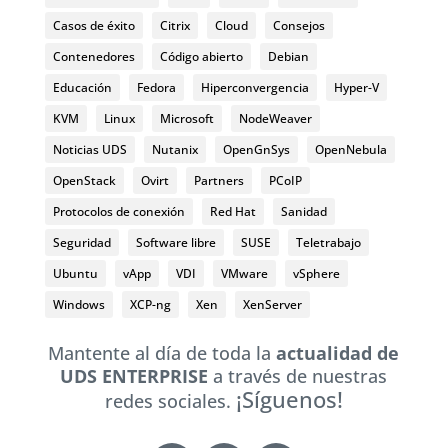
Casos de éxito
Citrix
Cloud
Consejos
Contenedores
Código abierto
Debian
Educación
Fedora
Hiperconvergencia
Hyper-V
KVM
Linux
Microsoft
NodeWeaver
Noticias UDS
Nutanix
OpenGnSys
OpenNebula
OpenStack
Ovirt
Partners
PCoIP
Protocolos de conexión
Red Hat
Sanidad
Seguridad
Software libre
SUSE
Teletrabajo
Ubuntu
vApp
VDI
VMware
vSphere
Windows
XCP-ng
Xen
XenServer
Mantente al día de toda la
actualidad de
UDS ENTERPRISE
a través de nuestras
¡Síguenos!
redes sociales.