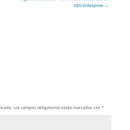
UDS Enterprise →
ok
l
licada.
Los campos obligatorios están marcados con
*