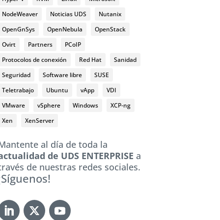
NodeWeaver
Noticias UDS
Nutanix
OpenGnSys
OpenNebula
OpenStack
Ovirt
Partners
PCoIP
Protocolos de conexión
Red Hat
Sanidad
Seguridad
Software libre
SUSE
Teletrabajo
Ubuntu
vApp
VDI
VMware
vSphere
Windows
XCP-ng
Xen
XenServer
Mantente al día de toda la
actualidad de UDS ENTERPRISE
a
través de nuestras redes sociales.
¡Síguenos!