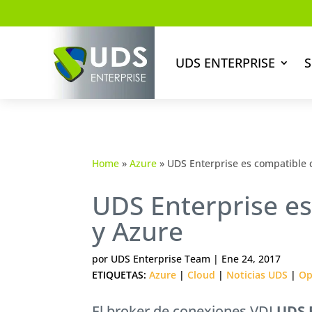
UDS ENTERPRISE
S
Home
»
Azure
»
UDS Enterprise es compatible
UDS Enterprise e
y Azure
por
UDS Enterprise Team
|
Ene 24, 2017
ETIQUETAS:
Azure
|
Cloud
|
Noticias UDS
|
Op
El broker de conexiones VDI
UDS E