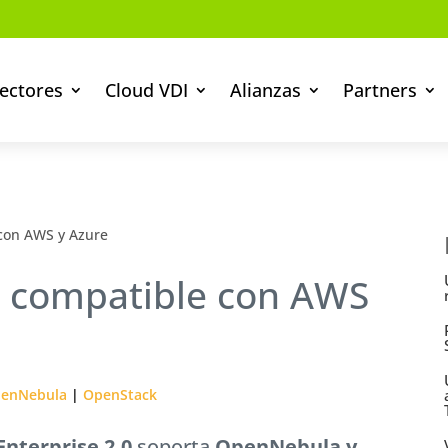
ectores
Cloud VDI
Alianzas
Partners
 con AWS y Azure
s compatible con AWS
enNebula
|
OpenStack
nterprise 2.0
soporta
OpenNebula y