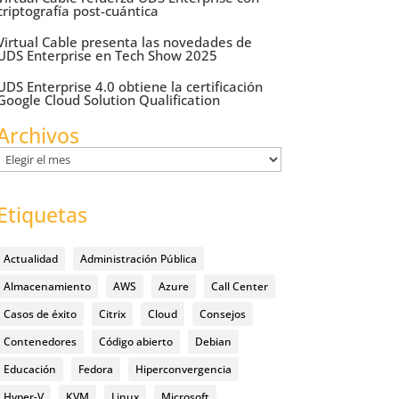
criptografía post-cuántica
Virtual Cable presenta las novedades de
UDS Enterprise en Tech Show 2025
UDS Enterprise 4.0 obtiene la certificación
Google Cloud Solution Qualification
Archivos
Archivos
Etiquetas
Actualidad
Administración Pública
Almacenamiento
AWS
Azure
Call Center
Casos de éxito
Citrix
Cloud
Consejos
Contenedores
Código abierto
Debian
Educación
Fedora
Hiperconvergencia
Hyper-V
KVM
Linux
Microsoft