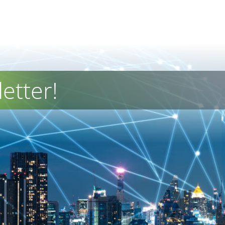
etter!