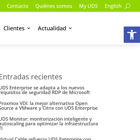
Contacto
Quiénes somos
My UDS
English
Ab
Clientes
Actualidad
Entradas recientes
UDS Enterprise se adapta a los nuevos
requisitos de seguridad RDP de Microsoft
Proxmox VDI: la mejor alternativa Open
Source a VMware y Citrix con UDS Enterprise
UDS Monitor: monitorización inteligente y
autoscaling para optimizar la infraestructura
TI
Virtual Cable refuerza UDS Enterprise con