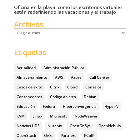
Oficina en la playa: cómo los escritorios virtuales
están redefiniendo las vacaciones y el trabajo
Archivos
Archivos
Etiquetas
Actualidad
Administración Pública
Almacenamiento
AWS
Azure
Call Center
Casos de éxito
Citrix
Cloud
Consejos
Contenedores
Código abierto
Debian
Educación
Fedora
Hiperconvergencia
Hyper-V
KVM
Linux
Microsoft
NodeWeaver
Noticias UDS
Nutanix
OpenGnSys
OpenNebula
OpenStack
Ovirt
Partners
PCoIP