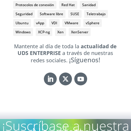
Protocolos de conexión
Red Hat
Sanidad
Seguridad
Software libre
SUSE
Teletrabajo
Ubuntu
vApp
VDI
VMware
vSphere
Windows
XCP-ng
Xen
XenServer
Mantente al día de toda la
actualidad de
UDS ENTERPRISE
a través de nuestras
¡Síguenos!
redes sociales.
¡Suscríbase a nuestra