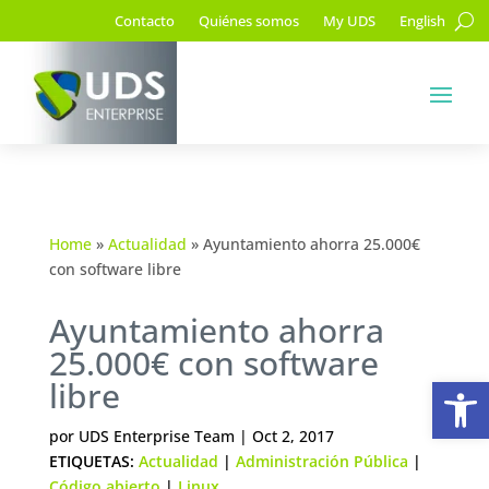
Contacto
Quiénes somos
My UDS
English
Home
»
Actualidad
»
Ayuntamiento ahorra 25.000€
con software libre
Ayuntamiento ahorra
25.000€ con software
Ab
libre
por
UDS Enterprise Team
|
Oct 2, 2017
ETIQUETAS:
Actualidad
|
Administración Pública
|
Código abierto
|
Linux