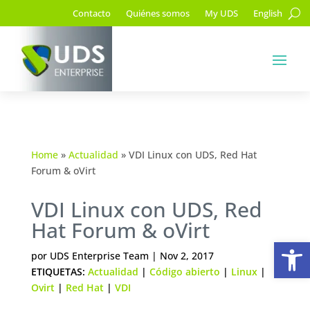
Contacto
Quiénes somos
My UDS
English
Home
»
Actualidad
»
VDI Linux con UDS, Red Hat
Forum & oVirt
VDI Linux con UDS, Red
Hat Forum & oVirt
Ab
por
UDS Enterprise Team
|
Nov 2, 2017
ETIQUETAS:
Actualidad
|
Código abierto
|
Linux
|
Ovirt
|
Red Hat
|
VDI