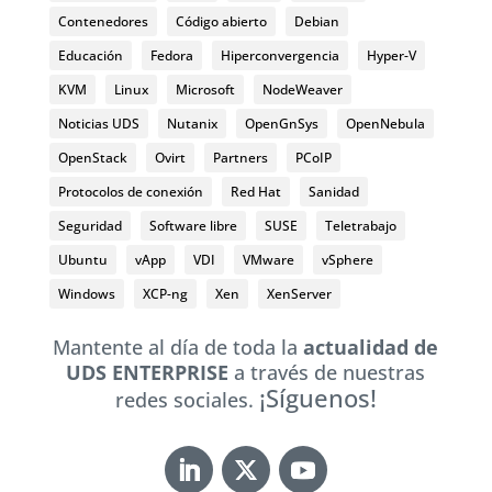
Contenedores
Código abierto
Debian
Educación
Fedora
Hiperconvergencia
Hyper-V
KVM
Linux
Microsoft
NodeWeaver
Noticias UDS
Nutanix
OpenGnSys
OpenNebula
OpenStack
Ovirt
Partners
PCoIP
Protocolos de conexión
Red Hat
Sanidad
Seguridad
Software libre
SUSE
Teletrabajo
Ubuntu
vApp
VDI
VMware
vSphere
Windows
XCP-ng
Xen
XenServer
Mantente al día de toda la
actualidad de
UDS ENTERPRISE
a través de nuestras
¡Síguenos!
redes sociales.