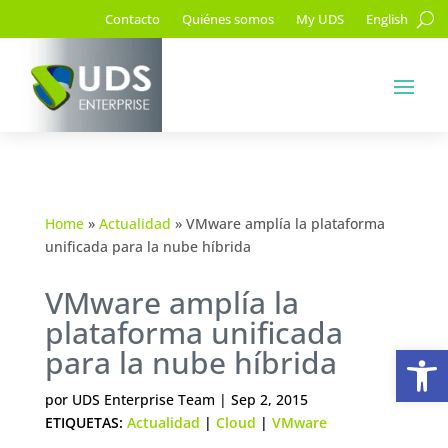
Contacto
Quiénes somos
My UDS
English
Home
»
Actualidad
»
VMware amplía la plataforma
unificada para la nube híbrida
VMware amplía la
plataforma unificada
Ab
para la nube híbrida
por
UDS Enterprise Team
|
Sep 2, 2015
ETIQUETAS:
Actualidad
|
Cloud
|
VMware