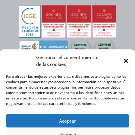
Gestionar el consentimiento
de las cookies
Para ofrecer las mejores experiencias, utilizamos tecnologías como las
cookies para almacenar y/o acceder a la información del dispositivo. El
consentimiento de estas tecnologías nos permitirá procesar datos
como el comportamiento de navegación o las identificaciones únicas
en este sitio. No consentir o retirar el consentimiento, puede afectar
negativamente a ciertas características y funciones.
Virtual Cable, en el marco de la iniciativa ICEX NEXT cuenta con el apoyo del
Aceptar
Instituto Español de Comercio Exterior y la cofinanciación del FEDER para
desarrollar su Plan de Expansión Internacional 2020-2025.
Denegar