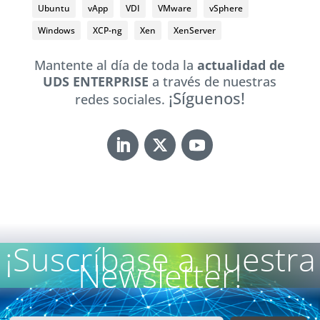
Ubuntu
vApp
VDI
VMware
vSphere
Windows
XCP-ng
Xen
XenServer
Mantente al día de toda la
actualidad de
UDS ENTERPRISE
a través de nuestras
¡Síguenos!
redes sociales.
¡Suscríbase a nuestra
Newsletter!