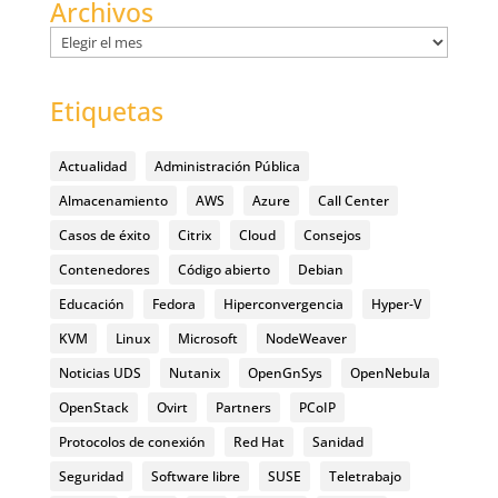
Archivos
Archivos
Etiquetas
Actualidad
Administración Pública
Almacenamiento
AWS
Azure
Call Center
Casos de éxito
Citrix
Cloud
Consejos
Contenedores
Código abierto
Debian
Educación
Fedora
Hiperconvergencia
Hyper-V
KVM
Linux
Microsoft
NodeWeaver
Noticias UDS
Nutanix
OpenGnSys
OpenNebula
OpenStack
Ovirt
Partners
PCoIP
Protocolos de conexión
Red Hat
Sanidad
Seguridad
Software libre
SUSE
Teletrabajo