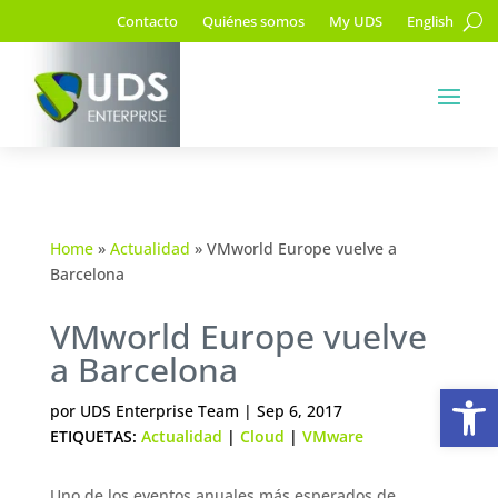
Contacto
Quiénes somos
My UDS
English
Home
»
Actualidad
»
VMworld Europe vuelve a
Barcelona
VMworld Europe vuelve
a Barcelona
Ab
por
UDS Enterprise Team
|
Sep 6, 2017
ETIQUETAS:
Actualidad
|
Cloud
|
VMware
Uno de los eventos anuales más esperados de