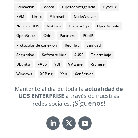
Educación
Fedora
Hiperconvergencia
Hyper-V
KVM
Linux
Microsoft
NodeWeaver
Noticias UDS
Nutanix
OpenGnSys
OpenNebula
OpenStack
Ovirt
Partners
PCoIP
Protocolos de conexión
Red Hat
Sanidad
Seguridad
Software libre
SUSE
Teletrabajo
Ubuntu
vApp
VDI
VMware
vSphere
Windows
XCP-ng
Xen
XenServer
Mantente al día de toda la
actualidad de
UDS ENTERPRISE
a través de nuestras
¡Síguenos!
redes sociales.