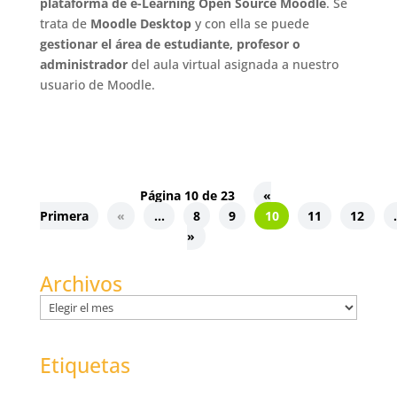
plataforma de e-Learning Open Source Moodle
. Se
trata de
Moodle Desktop
y con ella se puede
gestionar el área de estudiante, profesor o
administrador
del aula virtual asignada a nuestro
usuario de Moodle.
Página 10 de 23
«
Primera
«
...
8
9
10
11
12
.
»
Archivos
Archivos
Etiquetas