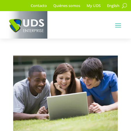
Contacto
Quiénes somos
My UDS
English