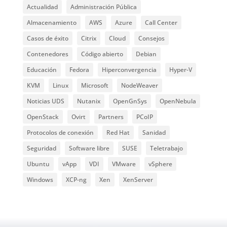
Actualidad
Administración Pública
Almacenamiento
AWS
Azure
Call Center
Casos de éxito
Citrix
Cloud
Consejos
Contenedores
Código abierto
Debian
Educación
Fedora
Hiperconvergencia
Hyper-V
KVM
Linux
Microsoft
NodeWeaver
Noticias UDS
Nutanix
OpenGnSys
OpenNebula
OpenStack
Ovirt
Partners
PCoIP
Protocolos de conexión
Red Hat
Sanidad
Seguridad
Software libre
SUSE
Teletrabajo
Ubuntu
vApp
VDI
VMware
vSphere
Windows
XCP-ng
Xen
XenServer