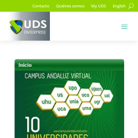
Contacto
Quiénes somos
My UDS
English