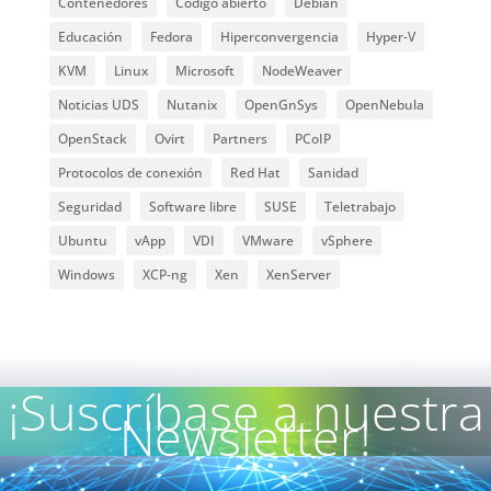
Contenedores
Código abierto
Debian
Educación
Fedora
Hiperconvergencia
Hyper-V
KVM
Linux
Microsoft
NodeWeaver
Noticias UDS
Nutanix
OpenGnSys
OpenNebula
OpenStack
Ovirt
Partners
PCoIP
Protocolos de conexión
Red Hat
Sanidad
Seguridad
Software libre
SUSE
Teletrabajo
Ubuntu
vApp
VDI
VMware
vSphere
Windows
XCP-ng
Xen
XenServer
¡Suscríbase a nuestra
Newsletter!