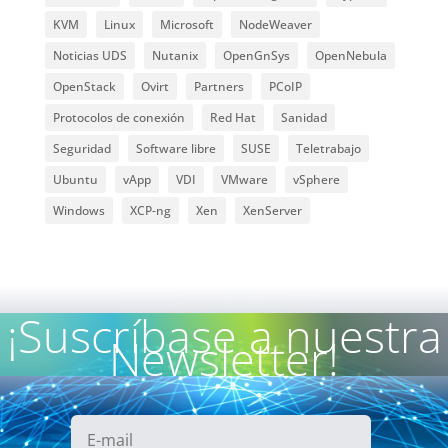
KVM
Linux
Microsoft
NodeWeaver
Noticias UDS
Nutanix
OpenGnSys
OpenNebula
OpenStack
Ovirt
Partners
PCoIP
Protocolos de conexión
Red Hat
Sanidad
Seguridad
Software libre
SUSE
Teletrabajo
Ubuntu
vApp
VDI
VMware
vSphere
Windows
XCP-ng
Xen
XenServer
¡Suscríbase a nuestra
Newsletter!