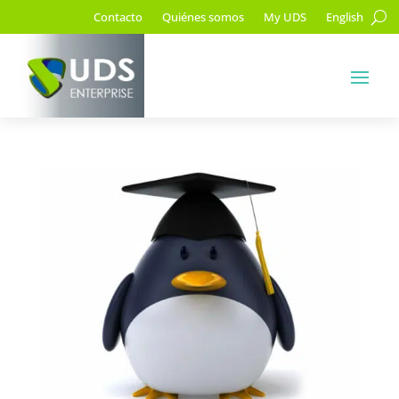
Contacto
Quiénes somos
My UDS
English