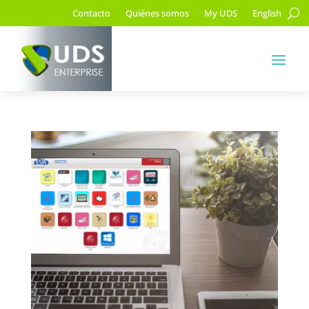
Contacto
Quiénes somos
My UDS
English