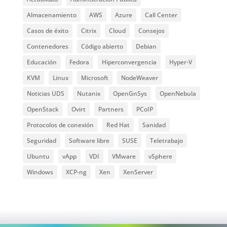
Almacenamiento
AWS
Azure
Call Center
Casos de éxito
Citrix
Cloud
Consejos
Contenedores
Código abierto
Debian
Educación
Fedora
Hiperconvergencia
Hyper-V
KVM
Linux
Microsoft
NodeWeaver
Noticias UDS
Nutanix
OpenGnSys
OpenNebula
OpenStack
Ovirt
Partners
PCoIP
Protocolos de conexión
Red Hat
Sanidad
Seguridad
Software libre
SUSE
Teletrabajo
Ubuntu
vApp
VDI
VMware
vSphere
Windows
XCP-ng
Xen
XenServer