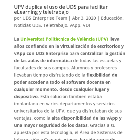
UPV duplica el uso de UDS para facilitar
eLearning y teletrabajo
por
UDS Enterprise Team
|
Abr 3, 2020
|
Educación
,
Noticias UDS
,
Teletrabajo
,
vApp
,
VDI
La
Universitat Politècnica de València (UPV)
lleva
años confiando en la virtualización de escritorios y
vApp con UDS Enterprise
para
centralizar la gestión
de las aulas de informática
de todas las escuelas y
facultades de sus campus. Alumnos y profesores
llevaban tiempo disfrutando de la
flexibilidad de
poder acceder a todo el software docente en
cualquier momento, desde cualquier lugar y
dispositivo
. Esta solución también estaba
implantada en varios departamentos y servicios
universitarios de la UPV, que ya disfrutaban de sus
ventajas, como la
alta disponibilidad de las vApp y
una mayor seguridad de los datos
. Gracias a su
apuesta por esta tecnología, el Área de Sistemas de
Información y Comunicaciones
ha sido capaz de