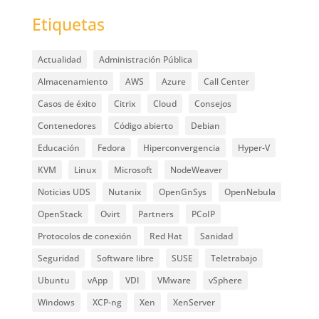
Etiquetas
Actualidad
Administración Pública
Almacenamiento
AWS
Azure
Call Center
Casos de éxito
Citrix
Cloud
Consejos
Contenedores
Código abierto
Debian
Educación
Fedora
Hiperconvergencia
Hyper-V
KVM
Linux
Microsoft
NodeWeaver
Noticias UDS
Nutanix
OpenGnSys
OpenNebula
OpenStack
Ovirt
Partners
PCoIP
Protocolos de conexión
Red Hat
Sanidad
Seguridad
Software libre
SUSE
Teletrabajo
Ubuntu
vApp
VDI
VMware
vSphere
Windows
XCP-ng
Xen
XenServer