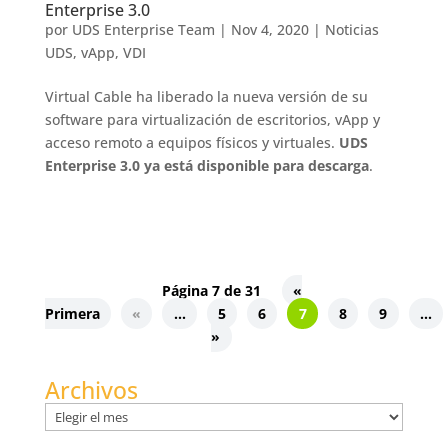
Enterprise 3.0
por
UDS Enterprise Team
|
Nov 4, 2020
|
Noticias
UDS
,
vApp
,
VDI
Virtual Cable ha liberado la nueva versión de su
software para virtualización de escritorios, vApp y
acceso remoto a equipos físicos y virtuales.
UDS
Enterprise 3.0 ya está disponible para descarga
.
Página 7 de 31
«
Primera
«
...
5
6
7
8
9
...
»
Archivos
Archivos