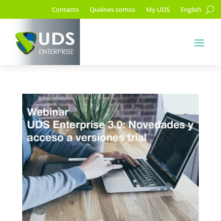
Contacto
Quiénes somos
My UDS
English