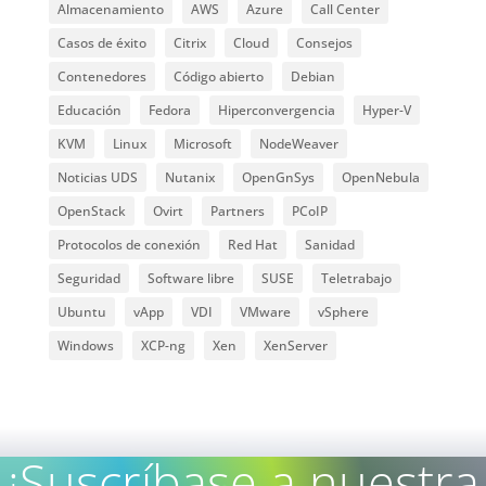
Almacenamiento
AWS
Azure
Call Center
Casos de éxito
Citrix
Cloud
Consejos
Contenedores
Código abierto
Debian
Educación
Fedora
Hiperconvergencia
Hyper-V
KVM
Linux
Microsoft
NodeWeaver
Noticias UDS
Nutanix
OpenGnSys
OpenNebula
OpenStack
Ovirt
Partners
PCoIP
Protocolos de conexión
Red Hat
Sanidad
Seguridad
Software libre
SUSE
Teletrabajo
Ubuntu
vApp
VDI
VMware
vSphere
Windows
XCP-ng
Xen
XenServer
¡Suscríbase a nuestra