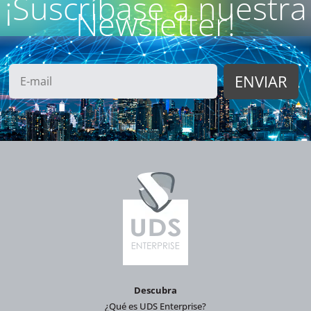
¡Suscríbase a nuestra
Newsletter!
Descubra
¿Qué es UDS Enterprise?