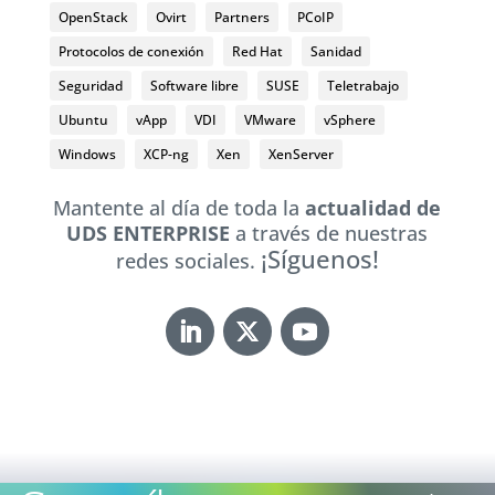
OpenStack
Ovirt
Partners
PCoIP
Protocolos de conexión
Red Hat
Sanidad
Seguridad
Software libre
SUSE
Teletrabajo
Ubuntu
vApp
VDI
VMware
vSphere
Windows
XCP-ng
Xen
XenServer
Mantente al día de toda la
actualidad de
UDS ENTERPRISE
a través de nuestras
¡Síguenos!
redes sociales.