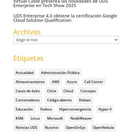
Virtual Cable presenta las novedades de UDS
Enterprise en Tech Show 2025
UDS Enterprise 4.0 obtiene la certificación Google
Cloud Solution Qualification
Archivos
Archivos
Etiquetas
Actualidad
Administración Pública
Almacenamiento
AWS
Azure
Call Center
Casos de éxito
Citrix
Cloud
Consejos
Contenedores
Código abierto
Debian
Educación
Fedora
Hiperconvergencia
Hyper-V
KVM
Linux
Microsoft
NodeWeaver
Noticias UDS
Nutanix
OpenGnSys
OpenNebula