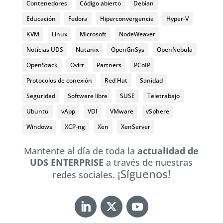
Contenedores
Código abierto
Debian
Educación
Fedora
Hiperconvergencia
Hyper-V
KVM
Linux
Microsoft
NodeWeaver
Noticias UDS
Nutanix
OpenGnSys
OpenNebula
OpenStack
Ovirt
Partners
PCoIP
Protocolos de conexión
Red Hat
Sanidad
Seguridad
Software libre
SUSE
Teletrabajo
Ubuntu
vApp
VDI
VMware
vSphere
Windows
XCP-ng
Xen
XenServer
Mantente al día de toda la
actualidad de
UDS ENTERPRISE
a través de nuestras
¡Síguenos!
redes sociales.