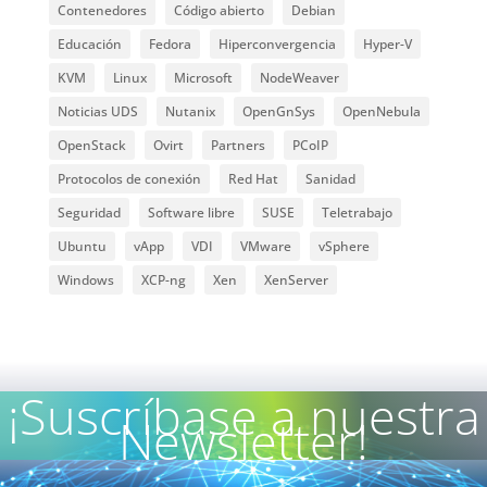
Contenedores
Código abierto
Debian
Educación
Fedora
Hiperconvergencia
Hyper-V
KVM
Linux
Microsoft
NodeWeaver
Noticias UDS
Nutanix
OpenGnSys
OpenNebula
OpenStack
Ovirt
Partners
PCoIP
Protocolos de conexión
Red Hat
Sanidad
Seguridad
Software libre
SUSE
Teletrabajo
Ubuntu
vApp
VDI
VMware
vSphere
Windows
XCP-ng
Xen
XenServer
¡Suscríbase a nuestra
Newsletter!