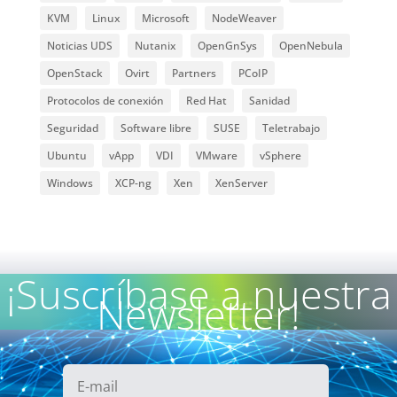
KVM
Linux
Microsoft
NodeWeaver
Noticias UDS
Nutanix
OpenGnSys
OpenNebula
OpenStack
Ovirt
Partners
PCoIP
Protocolos de conexión
Red Hat
Sanidad
Seguridad
Software libre
SUSE
Teletrabajo
Ubuntu
vApp
VDI
VMware
vSphere
Windows
XCP-ng
Xen
XenServer
¡Suscríbase a nuestra
Newsletter!