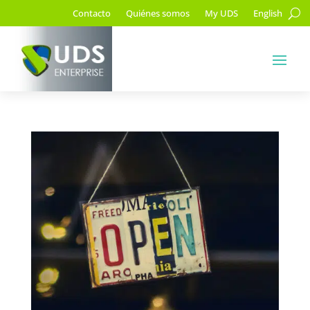
Contacto
Quiénes somos
My UDS
English