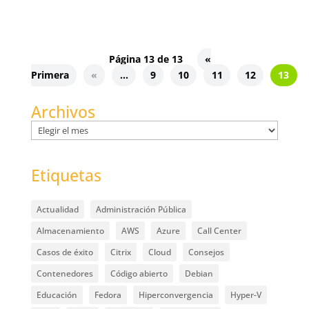
Página 13 de 13
«
Primera
«
...
9
10
11
12
13
Archivos
Archivos
Etiquetas
Actualidad
Administración Pública
Almacenamiento
AWS
Azure
Call Center
Casos de éxito
Citrix
Cloud
Consejos
Contenedores
Código abierto
Debian
Educación
Fedora
Hiperconvergencia
Hyper-V