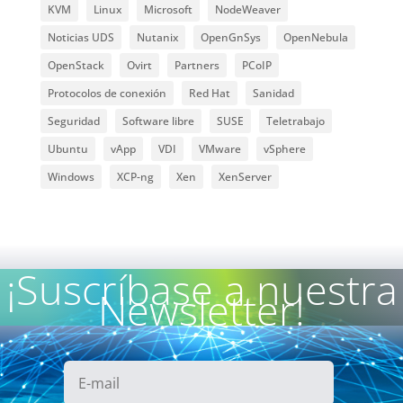
KVM
Linux
Microsoft
NodeWeaver
Noticias UDS
Nutanix
OpenGnSys
OpenNebula
OpenStack
Ovirt
Partners
PCoIP
Protocolos de conexión
Red Hat
Sanidad
Seguridad
Software libre
SUSE
Teletrabajo
Ubuntu
vApp
VDI
VMware
vSphere
Windows
XCP-ng
Xen
XenServer
¡Suscríbase a nuestra
Newsletter!