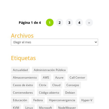
Página 1 de 4
1
2
3
4
»
Archivos
Archivos
Etiquetas
Actualidad
Administración Pública
Almacenamiento
AWS
Azure
Call Center
Casos de éxito
Citrix
Cloud
Consejos
Contenedores
Código abierto
Debian
Educación
Fedora
Hiperconvergencia
Hyper-V
KVM
Linux
Microsoft
NodeWeaver