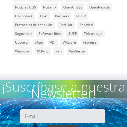
Noticias UDS
Nutanix
OpenGnSys
OpenNebula
OpenStack
Ovirt
Partners
PCoIP
Protocolos de conexión
Red Hat
Sanidad
Seguridad
Software libre
SUSE
Teletrabajo
Ubuntu
vApp
VDI
VMware
vSphere
Windows
XCP-ng
Xen
XenServer
¡Suscríbase a nuestra
Newsletter!