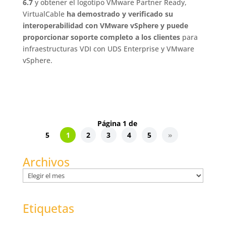
6.7
y obtener el logotipo VMware Partner Ready,
VirtualCable
ha demostrado y verificado su
interoperabilidad con VMware vSphere y puede
proporcionar soporte completo a los clientes
para
infraestructuras VDI con UDS Enterprise y VMware
vSphere.
Página 1 de
5
1
2
3
4
5
»
Archivos
Archivos
Etiquetas