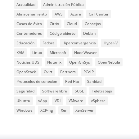
Actualidad
Administración Pública
Almacenamiento
AWS
Azure
Call Center
Casos de éxito
Citrix
Cloud
Consejos
Contenedores
Código abierto
Debian
Educación
Fedora
Hiperconvergencia
Hyper-V
KVM
Linux
Microsoft
NodeWeaver
Noticias UDS
Nutanix
OpenGnSys
OpenNebula
OpenStack
Ovirt
Partners
PCoIP
Protocolos de conexión
Red Hat
Sanidad
Seguridad
Software libre
SUSE
Teletrabajo
Ubuntu
vApp
VDI
VMware
vSphere
Windows
XCP-ng
Xen
XenServer