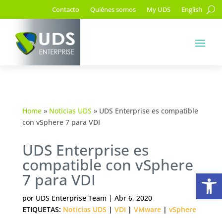
Contacto
Quiénes somos
My UDS
English
Home
»
Noticias UDS
»
UDS Enterprise es compatible
con vSphere 7 para VDI
UDS Enterprise es
compatible con vSphere
Ab
7 para VDI
por
UDS Enterprise Team
|
Abr 6, 2020
ETIQUETAS:
Noticias UDS
|
VDI
|
VMware
|
vSphere