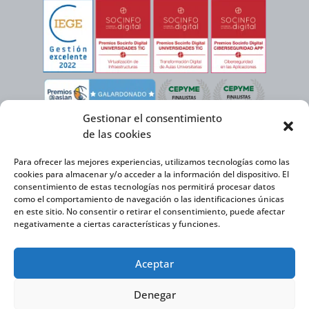
Gestionar el consentimiento
de las cookies
Para ofrecer las mejores experiencias, utilizamos tecnologías como las
cookies para almacenar y/o acceder a la información del dispositivo. El
consentimiento de estas tecnologías nos permitirá procesar datos
como el comportamiento de navegación o las identificaciones únicas
en este sitio. No consentir o retirar el consentimiento, puede afectar
negativamente a ciertas características y funciones.
Virtual Cable, en el marco de la iniciativa ICEX NEXT cuenta con el apoyo del
Aceptar
Instituto Español de Comercio Exterior y la cofinanciación del FEDER para
desarrollar su Plan de Expansión Internacional 2020-2025.
Denegar