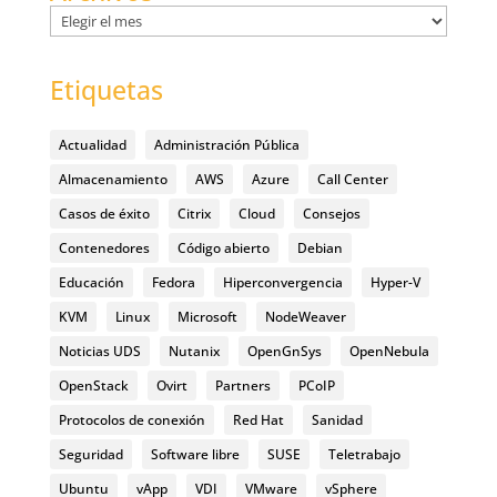
Archivos
Etiquetas
Actualidad
Administración Pública
Almacenamiento
AWS
Azure
Call Center
Casos de éxito
Citrix
Cloud
Consejos
Contenedores
Código abierto
Debian
Educación
Fedora
Hiperconvergencia
Hyper-V
KVM
Linux
Microsoft
NodeWeaver
Noticias UDS
Nutanix
OpenGnSys
OpenNebula
OpenStack
Ovirt
Partners
PCoIP
Protocolos de conexión
Red Hat
Sanidad
Seguridad
Software libre
SUSE
Teletrabajo
Ubuntu
vApp
VDI
VMware
vSphere