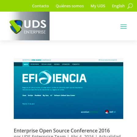
Contacto
Quiénes somos
My UDS
English
Enterprise Open Source Conference 2016
por
UDS Enterprise Team
|
Abr 4, 2016
|
Actualidad
,