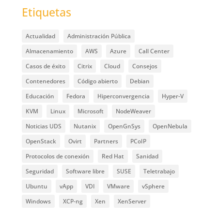
Etiquetas
Actualidad
Administración Pública
Almacenamiento
AWS
Azure
Call Center
Casos de éxito
Citrix
Cloud
Consejos
Contenedores
Código abierto
Debian
Educación
Fedora
Hiperconvergencia
Hyper-V
KVM
Linux
Microsoft
NodeWeaver
Noticias UDS
Nutanix
OpenGnSys
OpenNebula
OpenStack
Ovirt
Partners
PCoIP
Protocolos de conexión
Red Hat
Sanidad
Seguridad
Software libre
SUSE
Teletrabajo
Ubuntu
vApp
VDI
VMware
vSphere
Windows
XCP-ng
Xen
XenServer