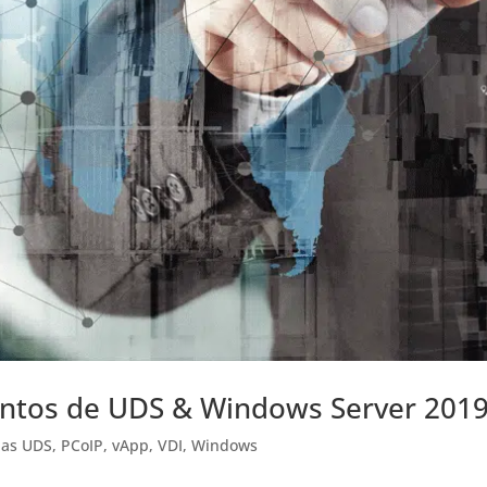
entos de UDS & Windows Server 201
ias UDS
,
PCoIP
,
vApp
,
VDI
,
Windows