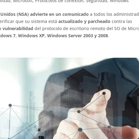
lidad
,
Microsoft
,
Protocolos de conexión
,
Seguridad
,
Windows
s Unidos (NSA) advierte en un comunicado
a todos los administra
erificar que su sistema está
actualizado y parcheado
contra las
na
vulnerabilidad
del protocolo de escritorio remoto del SO de Micr
dows 7, Windows XP, Windows Server 2003 y 2008
.