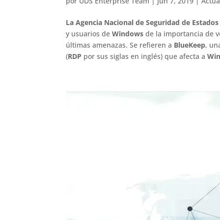
por
UDS Enterprise Team
|
Jun 7, 2019
|
Actua
La Agencia Nacional de Seguridad de Estado
y usuarios de
Windows
de la importancia de v
últimas amenazas. Se refieren a
BlueKeep
, u
(
RDP
por sus siglas en inglés) que afecta a
Win