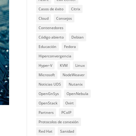
Casos de éxito
Citrix
Cloud
Consejos
Contenedores
Código abierto
Debian
Educación
Fedora
Hiperconvergencia
Hyper-V
KVM
Linux
Microsoft
NodeWeaver
Noticias UDS
Nutanix
OpenGnSys
OpenNebula
OpenStack
Ovirt
Partners
PCoIP
Protocolos de conexión
Red Hat
Sanidad