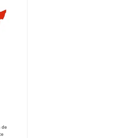
a de
te