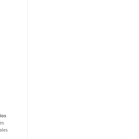
ios
es
ales