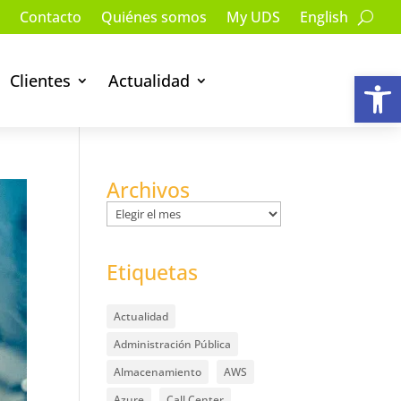
Contacto
Quiénes somos
My UDS
English
Ab
Clientes
Actualidad
Archivos
Archivos
Etiquetas
Actualidad
Administración Pública
Almacenamiento
AWS
Azure
Call Center