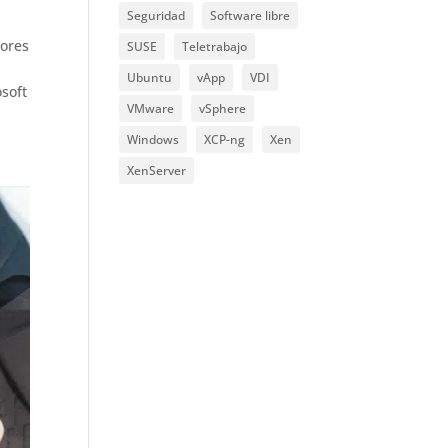
Seguridad
Software libre
dores
SUSE
Teletrabajo
Ubuntu
vApp
VDI
osoft
VMware
vSphere
Windows
XCP-ng
Xen
XenServer