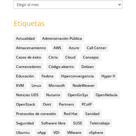
Archivos
Etiquetas
Actualidad
Administración Pública
Almacenamiento
AWS
Azure
Call Center
Casos de éxito
Citrix
Cloud
Consejos
Contenedores
Código abierto
Debian
Educación
Fedora
Hiperconvergencia
Hyper-V
KVM
Linux
Microsoft
NodeWeaver
Noticias UDS
Nutanix
OpenGnSys
OpenNebula
OpenStack
Ovirt
Partners
PCoIP
Protocolos de conexión
Red Hat
Sanidad
Seguridad
Software libre
SUSE
Teletrabajo
Ubuntu
vApp
VDI
VMware
vSphere