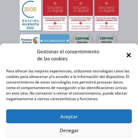
Gestionar el consentimiento
de las cookies
Para ofrecer las mejores experiencias, utilizamos tecnologías como las
cookies para almacenar y/o acceder a la información del dispositivo. El
consentimiento de estas tecnologías nos permitirá procesar datos
como el comportamiento de navegación o las identificaciones únicas
en este sitio. No consentir o retirar el consentimiento, puede afectar
negativamente a ciertas características y funciones.
Virtual Cable, en el marco de la iniciativa ICEX NEXT cuenta con el apoyo del
Aceptar
Instituto Español de Comercio Exterior y la cofinanciación del FEDER para
desarrollar su Plan de Expansión Internacional 2020-2025.
Denegar