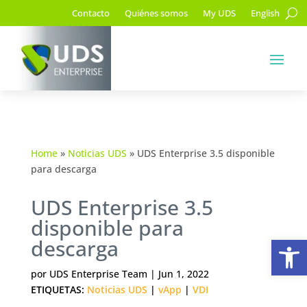
Contacto
Quiénes somos
My UDS
English
Home
»
Noticias UDS
»
UDS Enterprise 3.5 disponible
para descarga
UDS Enterprise 3.5
disponible para
Ab
descarga
por
UDS Enterprise Team
|
Jun 1, 2022
ETIQUETAS:
Noticias UDS
|
vApp
|
VDI