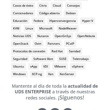
Casos de éxito
Citrix
Cloud
Consejos
Contenedores
Código abierto
Debian
Educación
Fedora
Hiperconvergencia
Hyper-V
KVM
Linux
Microsoft
NodeWeaver
Noticias UDS
Nutanix
OpenGnSys
OpenNebula
OpenStack
Ovirt
Partners
PCoIP
Protocolos de conexión
Red Hat
Sanidad
Seguridad
Software libre
SUSE
Teletrabajo
Ubuntu
vApp
VDI
VMware
vSphere
Windows
XCP-ng
Xen
XenServer
Mantente al día de toda la
actualidad de
UDS ENTERPRISE
a través de nuestras
¡Síguenos!
redes sociales.