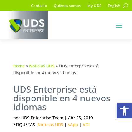
Contacto
Quiénes somos
My UDS
English
Home
»
Noticias UDS
»
UDS Enterprise está
disponible en 4 nuevos idiomas
UDS Enterprise está
disponible en 4 nuevos
Ab
idiomas
por
UDS Enterprise Team
|
Abr 25, 2019
ETIQUETAS:
Noticias UDS
|
vApp
|
VDI