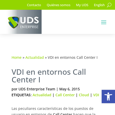
Contacto
Quiénes somos
My UDS
English
Home
»
Actualidad
»
VDI en entornos Call Center I
VDI en entornos Call
Center I
Ab
por
UDS Enterprise Team
|
May 6, 2015
ETIQUETAS:
Actualidad
|
Call Center
|
Cloud
|
VDI
Las peculiares características de los puestos de
usuario en entornos de
Call Center
hacen que la