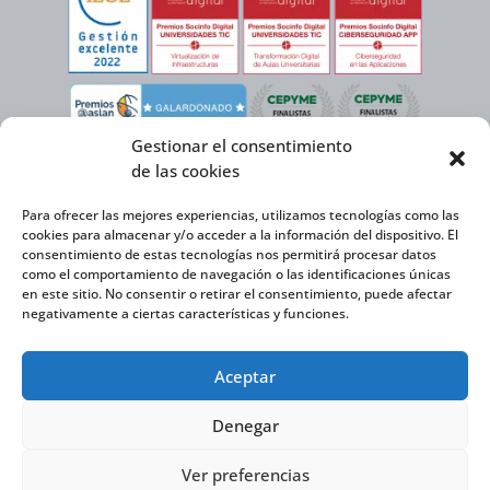
Gestionar el consentimiento
de las cookies
Para ofrecer las mejores experiencias, utilizamos tecnologías como las
cookies para almacenar y/o acceder a la información del dispositivo. El
consentimiento de estas tecnologías nos permitirá procesar datos
como el comportamiento de navegación o las identificaciones únicas
en este sitio. No consentir o retirar el consentimiento, puede afectar
negativamente a ciertas características y funciones.
Virtual Cable, en el marco de la iniciativa ICEX NEXT cuenta con el apoyo del
Aceptar
Instituto Español de Comercio Exterior y la cofinanciación del FEDER para
desarrollar su Plan de Expansión Internacional 2020-2025.
Denegar
Ver preferencias