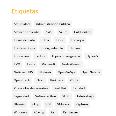
Etiquetas
Actualidad
Administración Pública
Almacenamiento
AWS
Azure
Call Center
Casos de éxito
Citrix
Cloud
Consejos
Contenedores
Código abierto
Debian
Educación
Fedora
Hiperconvergencia
Hyper-V
KVM
Linux
Microsoft
NodeWeaver
Noticias UDS
Nutanix
OpenGnSys
OpenNebula
OpenStack
Ovirt
Partners
PCoIP
Protocolos de conexión
Red Hat
Sanidad
Seguridad
Software libre
SUSE
Teletrabajo
Ubuntu
vApp
VDI
VMware
vSphere
Windows
XCP-ng
Xen
XenServer