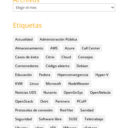
Archivos
Etiquetas
Actualidad
Administración Pública
Almacenamiento
AWS
Azure
Call Center
Casos de éxito
Citrix
Cloud
Consejos
Contenedores
Código abierto
Debian
Educación
Fedora
Hiperconvergencia
Hyper-V
KVM
Linux
Microsoft
NodeWeaver
Noticias UDS
Nutanix
OpenGnSys
OpenNebula
OpenStack
Ovirt
Partners
PCoIP
Protocolos de conexión
Red Hat
Sanidad
Seguridad
Software libre
SUSE
Teletrabajo
Ubuntu
vApp
VDI
VMware
vSphere