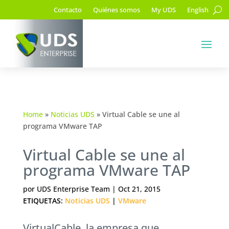
Contacto
Quiénes somos
My UDS
English
Home
»
Noticias UDS
»
Virtual Cable se une al
programa VMware TAP
Virtual Cable se une al
programa VMware TAP
por
UDS Enterprise Team
|
Oct 21, 2015
ETIQUETAS:
Noticias UDS
|
VMware
VirtualCable, la empresa que