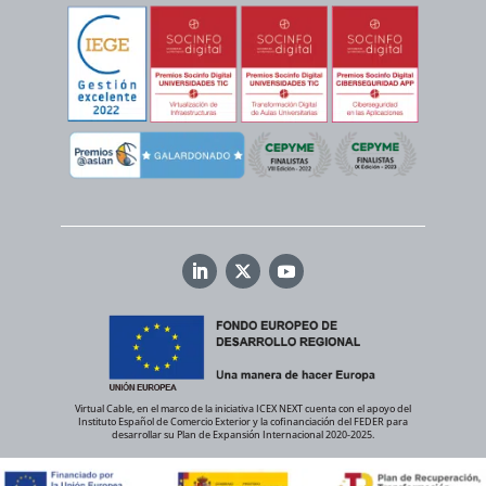
Virtual Cable, en el marco de la iniciativa ICEX NEXT cuenta con el apoyo del
Instituto Español de Comercio Exterior y la cofinanciación del FEDER para
desarrollar su Plan de Expansión Internacional 2020-2025.