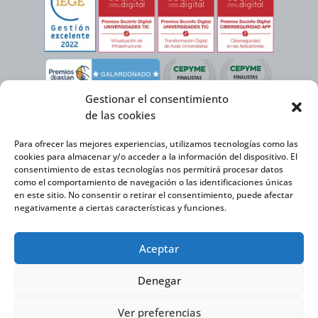
Gestionar el consentimiento
de las cookies
Para ofrecer las mejores experiencias, utilizamos tecnologías como las
cookies para almacenar y/o acceder a la información del dispositivo. El
consentimiento de estas tecnologías nos permitirá procesar datos
como el comportamiento de navegación o las identificaciones únicas
en este sitio. No consentir o retirar el consentimiento, puede afectar
negativamente a ciertas características y funciones.
Virtual Cable, en el marco de la iniciativa ICEX NEXT cuenta con el apoyo del
Aceptar
Instituto Español de Comercio Exterior y la cofinanciación del FEDER para
desarrollar su Plan de Expansión Internacional 2020-2025.
Denegar
Ver preferencias