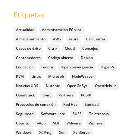
Etiquetas
Actualidad
Administración Pública
Almacenamiento
AWS
Azure
Call Center
Casos de éxito
Citrix
Cloud
Consejos
Contenedores
Código abierto
Debian
Educación
Fedora
Hiperconvergencia
Hyper-V
KVM
Linux
Microsoft
NodeWeaver
Noticias UDS
Nutanix
OpenGnSys
OpenNebula
OpenStack
Ovirt
Partners
PCoIP
Protocolos de conexión
Red Hat
Sanidad
Seguridad
Software libre
SUSE
Teletrabajo
Ubuntu
vApp
VDI
VMware
vSphere
Windows
XCP-ng
Xen
XenServer