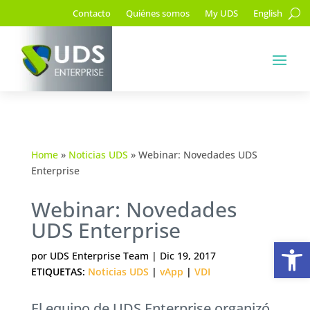
Contacto
Quiénes somos
My UDS
English
Home
»
Noticias UDS
»
Webinar: Novedades UDS
Enterprise
Webinar: Novedades
UDS Enterprise
Ab
por
UDS Enterprise Team
|
Dic 19, 2017
ETIQUETAS:
Noticias UDS
|
vApp
|
VDI
El equipo de UDS Enterprise organizó