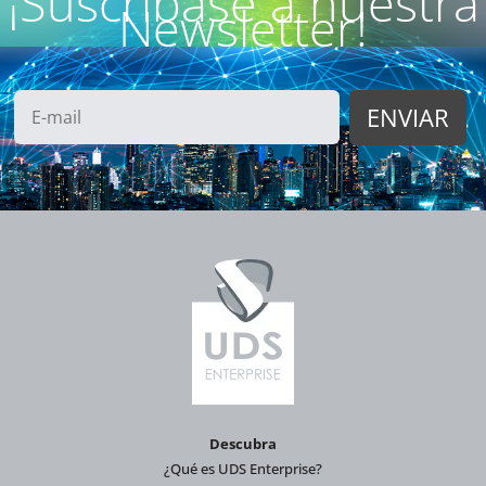
¡Suscríbase a nuestra
Newsletter!
Descubra
¿Qué es UDS Enterprise?