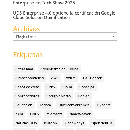
Enterprise en Tech Show 2025
UDS Enterprise 4.0 obtiene la certificación Google
Cloud Solution Qualification
Archivos
Archivos
Etiquetas
Actualidad
Administración Pública
Almacenamiento
AWS
Azure
Call Center
Casos de éxito
Citrix
Cloud
Consejos
Contenedores
Código abierto
Debian
Educación
Fedora
Hiperconvergencia
Hyper-V
KVM
Linux
Microsoft
NodeWeaver
Noticias UDS
Nutanix
OpenGnSys
OpenNebula