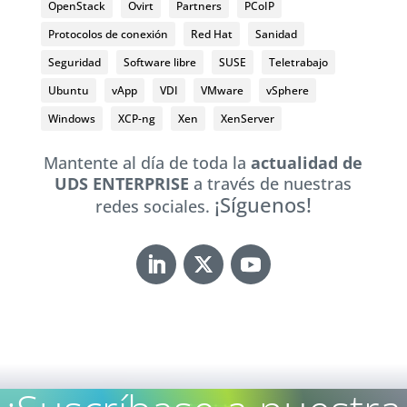
OpenStack
Ovirt
Partners
PCoIP
Protocolos de conexión
Red Hat
Sanidad
Seguridad
Software libre
SUSE
Teletrabajo
Ubuntu
vApp
VDI
VMware
vSphere
Windows
XCP-ng
Xen
XenServer
Mantente al día de toda la
actualidad de
UDS ENTERPRISE
a través de nuestras
¡Síguenos!
redes sociales.