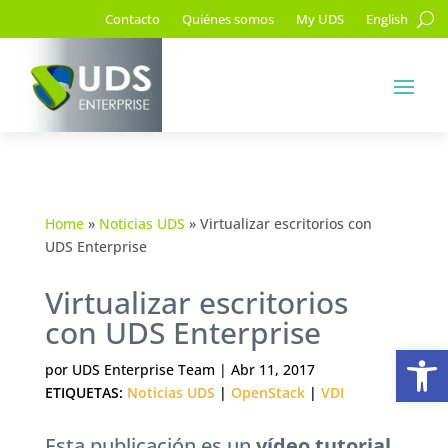
Contacto
Quiénes somos
My UDS
English
Home
»
Noticias UDS
»
Virtualizar escritorios con
UDS Enterprise
Virtualizar escritorios
con UDS Enterprise
Ab
por
UDS Enterprise Team
|
Abr 11, 2017
ETIQUETAS:
Noticias UDS
|
OpenStack
|
VDI
Esta publicación es un
vídeo tutorial