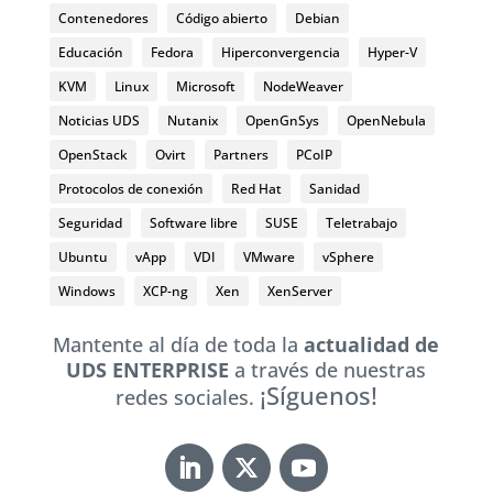
Contenedores
Código abierto
Debian
Educación
Fedora
Hiperconvergencia
Hyper-V
KVM
Linux
Microsoft
NodeWeaver
Noticias UDS
Nutanix
OpenGnSys
OpenNebula
OpenStack
Ovirt
Partners
PCoIP
Protocolos de conexión
Red Hat
Sanidad
Seguridad
Software libre
SUSE
Teletrabajo
Ubuntu
vApp
VDI
VMware
vSphere
Windows
XCP-ng
Xen
XenServer
Mantente al día de toda la
actualidad de
UDS ENTERPRISE
a través de nuestras
¡Síguenos!
redes sociales.