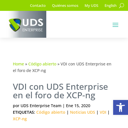
Contacto
Quiénes somos
My UDS
English
Home
»
Código abierto
»
VDI con UDS Enterprise en
el foro de XCP-ng
VDI con UDS Enterprise
en el foro de XCP-ng
Ab
por
UDS Enterprise Team
|
Ene 15, 2020
ETIQUETAS:
Código abierto
|
Noticias UDS
|
VDI
|
XCP-ng