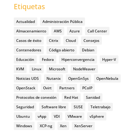
Etiquetas
Actualidad
Administración Pública
Almacenamiento
AWS
Azure
Call Center
Casos de éxito
Citrix
Cloud
Consejos
Contenedores
Código abierto
Debian
Educación
Fedora
Hiperconvergencia
Hyper-V
KVM
Linux
Microsoft
NodeWeaver
Noticias UDS
Nutanix
OpenGnSys
OpenNebula
OpenStack
Ovirt
Partners
PCoIP
Protocolos de conexión
Red Hat
Sanidad
Seguridad
Software libre
SUSE
Teletrabajo
Ubuntu
vApp
VDI
VMware
vSphere
Windows
XCP-ng
Xen
XenServer