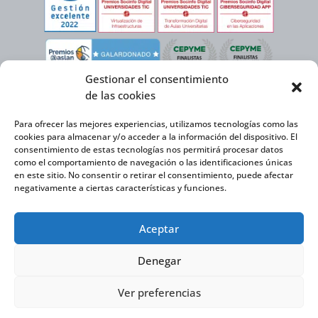
Gestionar el consentimiento
de las cookies
Para ofrecer las mejores experiencias, utilizamos tecnologías como las
cookies para almacenar y/o acceder a la información del dispositivo. El
consentimiento de estas tecnologías nos permitirá procesar datos
como el comportamiento de navegación o las identificaciones únicas
en este sitio. No consentir o retirar el consentimiento, puede afectar
negativamente a ciertas características y funciones.
Virtual Cable, en el marco de la iniciativa ICEX NEXT cuenta con el apoyo del
Aceptar
Instituto Español de Comercio Exterior y la cofinanciación del FEDER para
desarrollar su Plan de Expansión Internacional 2020-2025.
Denegar
Ver preferencias
Virtual Cable S.L. © 2026 |
Política de privacidad
|
Política de Cookies
|