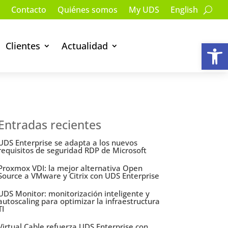
Contacto
Quiénes somos
My UDS
English
Ab
Clientes
Actualidad
Entradas recientes
UDS Enterprise se adapta a los nuevos
requisitos de seguridad RDP de Microsoft
Proxmox VDI: la mejor alternativa Open
Source a VMware y Citrix con UDS Enterprise
UDS Monitor: monitorización inteligente y
autoscaling para optimizar la infraestructura
TI
Virtual Cable refuerza UDS Enterprise con