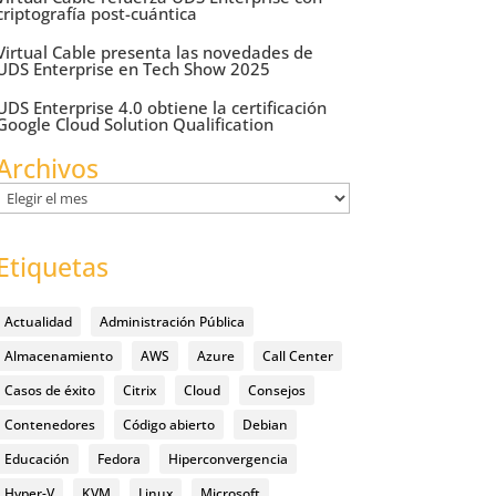
criptografía post-cuántica
Virtual Cable presenta las novedades de
UDS Enterprise en Tech Show 2025
UDS Enterprise 4.0 obtiene la certificación
Google Cloud Solution Qualification
Archivos
Archivos
Etiquetas
Actualidad
Administración Pública
Almacenamiento
AWS
Azure
Call Center
Casos de éxito
Citrix
Cloud
Consejos
Contenedores
Código abierto
Debian
Educación
Fedora
Hiperconvergencia
Hyper-V
KVM
Linux
Microsoft