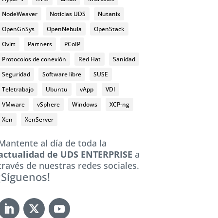
NodeWeaver
Noticias UDS
Nutanix
OpenGnSys
OpenNebula
OpenStack
Ovirt
Partners
PCoIP
Protocolos de conexión
Red Hat
Sanidad
Seguridad
Software libre
SUSE
Teletrabajo
Ubuntu
vApp
VDI
VMware
vSphere
Windows
XCP-ng
Xen
XenServer
Mantente al día de toda la
actualidad de UDS ENTERPRISE
a
través de nuestras redes sociales.
¡Síguenos!