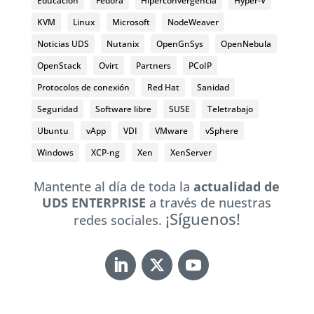
Educación
Fedora
Hiperconvergencia
Hyper-V
KVM
Linux
Microsoft
NodeWeaver
Noticias UDS
Nutanix
OpenGnSys
OpenNebula
OpenStack
Ovirt
Partners
PCoIP
Protocolos de conexión
Red Hat
Sanidad
Seguridad
Software libre
SUSE
Teletrabajo
Ubuntu
vApp
VDI
VMware
vSphere
Windows
XCP-ng
Xen
XenServer
Mantente al día de toda la
actualidad de
UDS ENTERPRISE
a través de nuestras
¡Síguenos!
redes sociales.