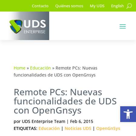
Contacto
Quiénes somos
My UDS
English
Home
»
Educación
»
Remote PCs: Nuevas
funcionalidades de UDS con OpenGnsys
Remote PCs: Nuevas
funcionalidades de UDS
Ab
con OpenGnsys
por
UDS Enterprise Team
|
Feb 6, 2015
ETIQUETAS:
Educación
|
Noticias UDS
|
OpenGnSys