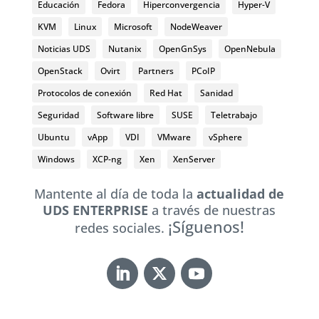
Educación
Fedora
Hiperconvergencia
Hyper-V
KVM
Linux
Microsoft
NodeWeaver
Noticias UDS
Nutanix
OpenGnSys
OpenNebula
OpenStack
Ovirt
Partners
PCoIP
Protocolos de conexión
Red Hat
Sanidad
Seguridad
Software libre
SUSE
Teletrabajo
Ubuntu
vApp
VDI
VMware
vSphere
Windows
XCP-ng
Xen
XenServer
Mantente al día de toda la
actualidad de
UDS ENTERPRISE
a través de nuestras
¡Síguenos!
redes sociales.