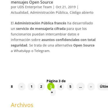
mensajes Open Source
por
UDS Enterprise Team
|
Oct 21, 2019
|
Actualidad
,
Administración Pública
,
Código abierto
El
Administración Pública francés
ha desarrollado
un
servicio de mensajería cifrada
para que los
funcionarios puedan intercambiar datos e
información sobre
asuntos confidenciales con total
seguridad
. Se trata de una alternativa
Open Source
a WhatsApp o Telegram.
Página 3 de
8
«
1
2
3
4
5
...
»
Últi
»
Archivos