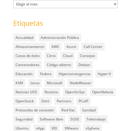
Archivos
Etiquetas
Actualidad
Administración Pública
Almacenamiento
AWS
Azure
Call Center
Casos de éxito
Citrix
Cloud
Consejos
Contenedores
Código abierto
Debian
Educación
Fedora
Hiperconvergencia
Hyper-V
KVM
Linux
Microsoft
NodeWeaver
Noticias UDS
Nutanix
OpenGnSys
OpenNebula
OpenStack
Ovirt
Partners
PCoIP
Protocolos de conexión
Red Hat
Sanidad
Seguridad
Software libre
SUSE
Teletrabajo
Ubuntu
vApp
VDI
VMware
vSphere