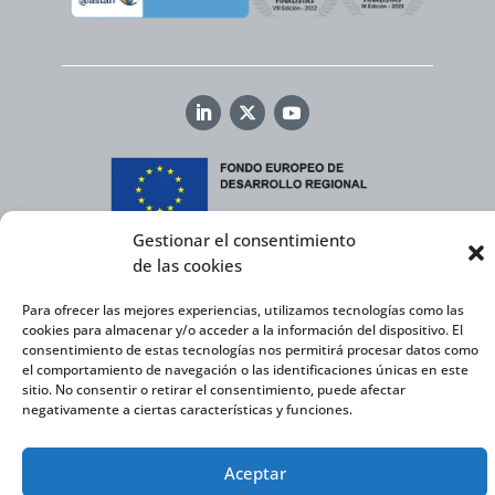
Gestionar el consentimiento
Virtual Cable, en el marco de la iniciativa ICEX NEXT cuenta con el apoyo del
de las cookies
Instituto Español de Comercio Exterior y la cofinanciación del FEDER para
desarrollar su Plan de Expansión Internacional 2020-2025.
Para ofrecer las mejores experiencias, utilizamos tecnologías como las
cookies para almacenar y/o acceder a la información del dispositivo. El
consentimiento de estas tecnologías nos permitirá procesar datos como
el comportamiento de navegación o las identificaciones únicas en este
Virtual Cable S.L. © 2026 |
Política de privacidad
|
Política
sitio. No consentir o retirar el consentimiento, puede afectar
de Cookies
|
Declaración de accesibilidad
negativamente a ciertas características y funciones.
Aceptar