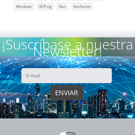
Windows
XCP-ng
Xen
XenServer
¡Suscríbase a nuestra
Newsletter!