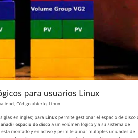
gicos para usuarios Linux
ualidad
,
Código abierto
,
Linux
siglas en inglés) para
Linux
permite gestionar el espacio de disco 
e
añadir espacio de disco
a un volúmen lógico y a su sistema de
os está montado y en activo y permite aunar múltiples unidades de