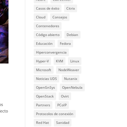
Casos de éxito
Citrix
Cloud
Consejos
Contenedores
Código abierto
Debian
Educación
Fedora
Hiperconvergencia
Hyper-V
KVM
Linux
Microsoft
NodeWeaver
Noticias UDS
Nutanix
OpenGnSys
OpenNebula
OpenStack
Ovirt
os
Partners
PCoIP
fecto
Protocolos de conexión
Red Hat
Sanidad