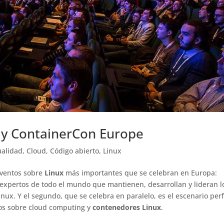
 y ContainerCon Europe
ualidad
,
Cloud
,
Código abierto
,
Linux
eventos sobre
Linux
más importantes que se celebran en Europa:
 expertos de todo el mundo que mantienen, desarrollan y lideran l
ux. Y el segundo, que se celebra en paralelo, es el escenario per
cos sobre cloud computing y
contenedores Linux
.