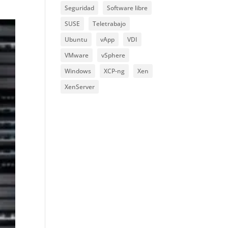
Seguridad
Software libre
SUSE
Teletrabajo
Ubuntu
vApp
VDI
VMware
vSphere
Windows
XCP-ng
Xen
XenServer