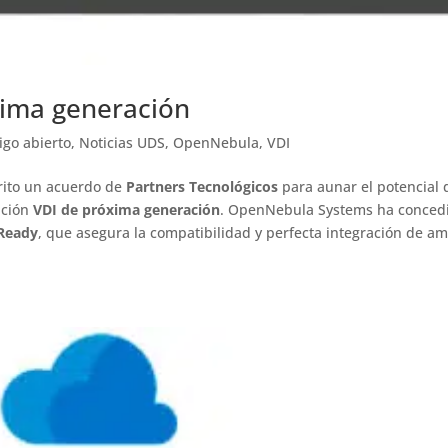
xima generación
igo abierto
,
Noticias UDS
,
OpenNebula
,
VDI
rito un acuerdo de
Partners Tecnológicos
para aunar el potencial 
ución
VDI de próxima generación
. OpenNebula Systems ha conced
Ready
, que asegura la compatibilidad y perfecta integración de a