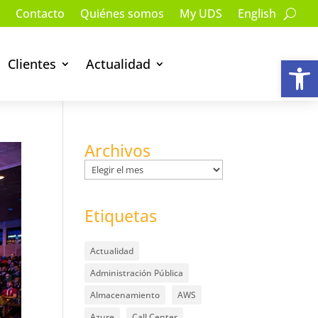
Contacto
Quiénes somos
My UDS
English
Ab
Clientes
Actualidad
Archivos
Archivos
Etiquetas
Actualidad
Administración Pública
Almacenamiento
AWS
Azure
Call Center