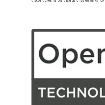
discos duros
físicos y
particiones
en un único