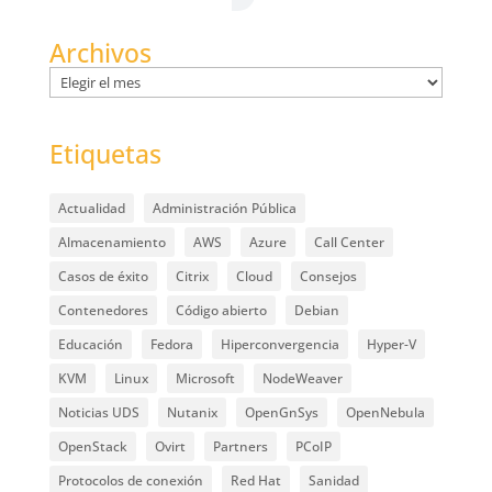
Archivos
Archivos
Etiquetas
Actualidad
Administración Pública
Almacenamiento
AWS
Azure
Call Center
Casos de éxito
Citrix
Cloud
Consejos
Contenedores
Código abierto
Debian
Educación
Fedora
Hiperconvergencia
Hyper-V
KVM
Linux
Microsoft
NodeWeaver
Noticias UDS
Nutanix
OpenGnSys
OpenNebula
OpenStack
Ovirt
Partners
PCoIP
Protocolos de conexión
Red Hat
Sanidad