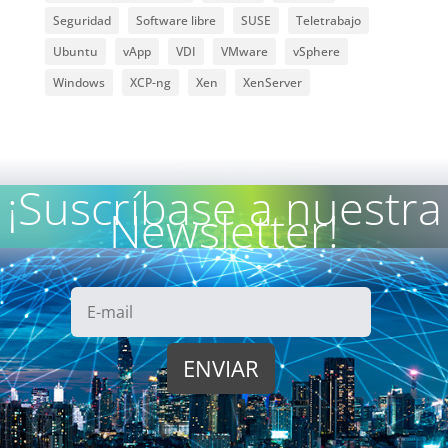
Seguridad
Software libre
SUSE
Teletrabajo
Ubuntu
vApp
VDI
VMware
vSphere
Windows
XCP-ng
Xen
XenServer
¡Suscríbase a nuestra
Newsletter!