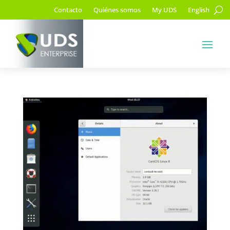
Contacto
Quiénes somos
My UDS
English