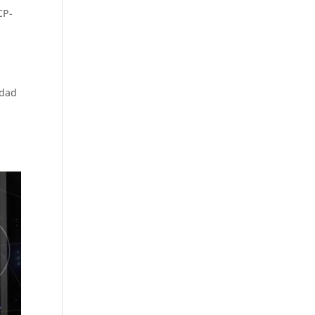
CP-
s
idad