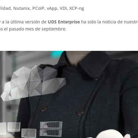
lidad
,
Nutanix
,
PCoIP
,
vApp
,
VDI
,
XCP-ng
y
a la última versión de
UDS Enterprise
ha sido la noticia de nuestr
odo el pasado mes de septiembre.