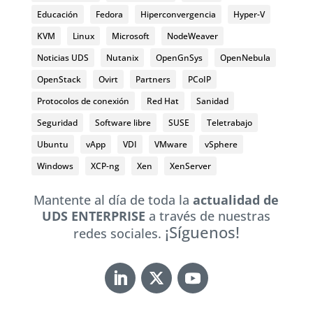
Educación
Fedora
Hiperconvergencia
Hyper-V
KVM
Linux
Microsoft
NodeWeaver
Noticias UDS
Nutanix
OpenGnSys
OpenNebula
OpenStack
Ovirt
Partners
PCoIP
Protocolos de conexión
Red Hat
Sanidad
Seguridad
Software libre
SUSE
Teletrabajo
Ubuntu
vApp
VDI
VMware
vSphere
Windows
XCP-ng
Xen
XenServer
Mantente al día de toda la
actualidad de
UDS ENTERPRISE
a través de nuestras
¡Síguenos!
redes sociales.