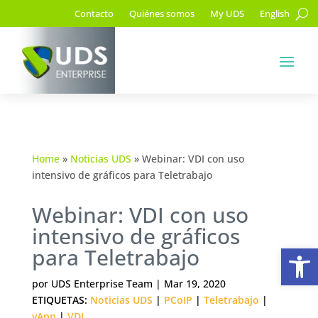
Contacto
Quiénes somos
My UDS
English
Home
»
Noticias UDS
»
Webinar: VDI con uso
intensivo de gráficos para Teletrabajo
Webinar: VDI con uso
intensivo de gráficos
Ab
para Teletrabajo
por
UDS Enterprise Team
|
Mar 19, 2020
ETIQUETAS:
Noticias UDS
|
PCoIP
|
Teletrabajo
|
vApp
|
VDI